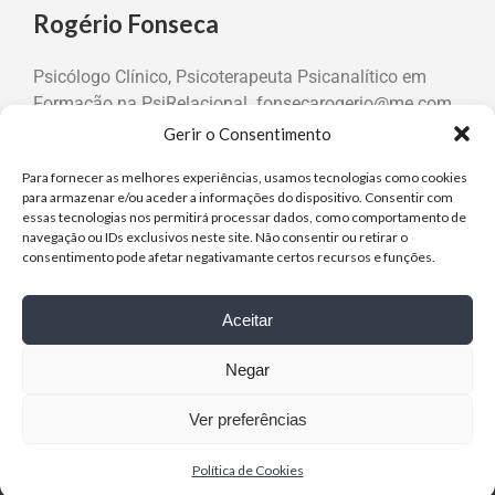
Rogério Fonseca
Psicólogo Clínico, Psicoterapeuta Psicanalítico em
Formação na PsiRelacional. fonsecarogerio@me.com
Gerir o Consentimento
Para fornecer as melhores experiências, usamos tecnologias como cookies
para armazenar e/ou aceder a informações do dispositivo. Consentir com
essas tecnologias nos permitirá processar dados, como comportamento de
Outubro 2022
navegação ou IDs exclusivos neste site. Não consentir ou retirar o
Transferência Erótica
consentimento pode afetar negativamante certos recursos e funções.
Aceitar
Negar
Ver preferências
Política de Cookies