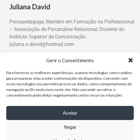
Juliana David
Psicopedagoga; Membro em Formação na PsiRelacional
– Associação de Psicanálise Relacional; Docente do
Instituto Superior de Comunicação.
juliana.o.david@hotmail.com
Gerir o Consentimento
Para fornecer as melhores experiências, usamos tecnologias como cookies
Outubro 2022
para armazenar e/ou aceder a informações do dispositivo. Consentir com
essas tecnologias nos permitirá processar dados, como comportamento de
À Procura de Mariana: Mutualidade e Subjectividade na
navegação ou IDs exclusivos neste site. Não consentir ou retirar o
Relação Psicoterapêutica.
consentimento pode afetar negativamante certos recursos e funções.
Aceitar
Negar