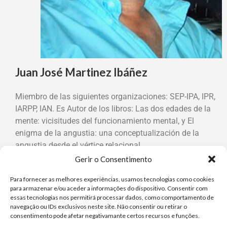
Juan José Martinez Ibáñez
Miembro de las siguientes organizaciones: SEP-IPA, IPR,
IARPP, IAN. Es Autor de los libros: Las dos edades de la
mente: vicisitudes del funcionamiento mental, y El
enigma de la angustia: una conceptualización de la
angustia desde el vértice relacional.
Gerir o Consentimento
Para fornecer as melhores experiências, usamos tecnologias como cookies
para armazenar e/ou aceder a informações do dispositivo. Consentir com
essas tecnologias nos permitirá processar dados, como comportamento de
Março 2021
navegação ou IDs exclusivos neste site. Não consentir ou retirar o
Angustia de Crecimiento, Angustia para la Vida
consentimento pode afetar negativamante certos recursos e funções.