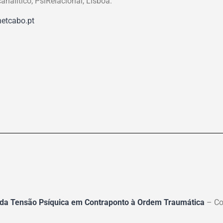
analítico, PsiRelacional, Lisboa.
etcabo.pt
 da Tensão Psíquica em Contraponto à Ordem Traumática
– Co